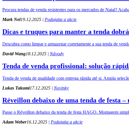
Procura tendas de venda resistentes para os mercados de Natal? Acab
Mark Nel
19.12.2025 |
Podujatia a akcie
Dicas e truques para manter a tenda dobrá
Descubra como limpar e armazenar corretamente a sua tenda de venda
David Wang
18.12.2025 |
Návody
Tenda de venda profissional: solução ráp
Tenda de venda de qualidade com entrega rápida até si. Ampla seleção 
Lukas Takumi
17.12.2025 |
Novinky
Réveillon debaixo de uma tenda de festa –
Passe o Réveillon debaixo da tenda de festa HAGO. Montagem simples, a
Adam Weber
16.12.2025 |
Podujatia a akcie