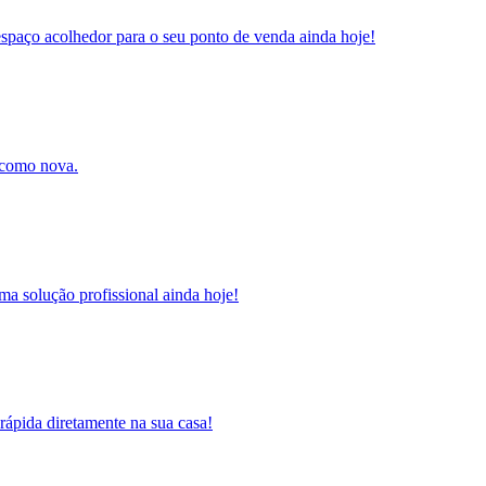
espaço acolhedor para o seu ponto de venda ainda hoje!
 como nova.
ma solução profissional ainda hoje!
rápida diretamente na sua casa!