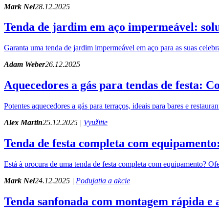
Mark Nel
28.12.2025
Tenda de jardim em aço impermeável: soluç
Garanta uma tenda de jardim impermeável em aço para as suas celebra
Adam Weber
26.12.2025
Aquecedores a gás para tendas de festa: 
Potentes aquecedores a gás para terraços, ideais para bares e restaura
Alex Martin
25.12.2025 |
Využitie
Tenda de festa completa com equipamento: 
Está à procura de uma tenda de festa completa com equipamento? Ofere
Mark Nel
24.12.2025 |
Podujatia a akcie
Tenda sanfonada com montagem rápida e al