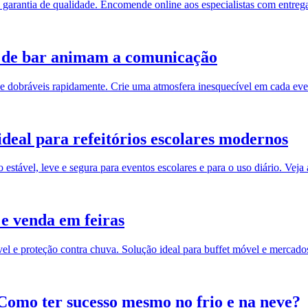
 garantia de qualidade. Encomende online aos especialistas com entreg
s de bar animam a comunicação
 e dobráveis rapidamente. Crie uma atmosfera inesquecível em cada eve
ideal para refeitórios escolares modernos
 estável, leve e segura para eventos escolares e para o uso diário. Veja 
 e venda em feiras
l e proteção contra chuva. Solução ideal para buffet móvel e mercado
Como ter sucesso mesmo no frio e na neve?