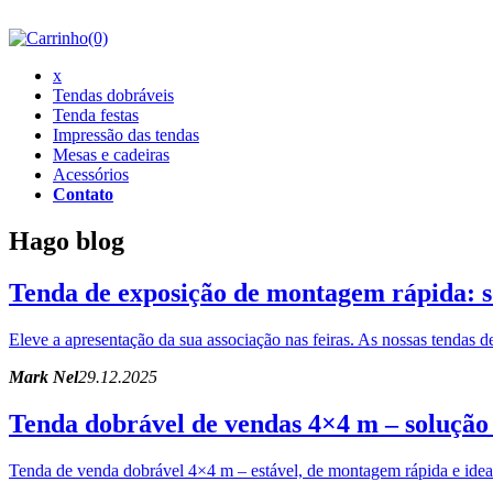
(0)
x
Tendas dobráveis
Tenda festas
Impressão das tendas
Mesas e cadeiras
Acessórios
Contato
Hago blog
Tenda de exposição de montagem rápida: sol
Eleve a apresentação da sua associação nas feiras. As nossas tenda
Mark Nel
29.12.2025
Tenda dobrável de vendas 4×4 m – solução
Tenda de venda dobrável 4×4 m – estável, de montagem rápida e ideal 