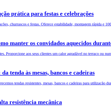
ão prática para festas e celebrações
ções, churrascos e festas. Oferece estabilidade, montagem rápida e 10
Como manter os convidados aquecidos durant
ntes. Proporcione aos seus clientes um calor agradável no terraço ou num
da tenda às mesas, bancos e cadeiras
cemos tendas resistentes, mesas, bancos e cadeiras para utilização dur
ta resistência mecânica