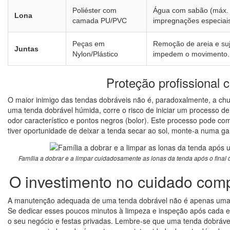
Poliéster com
Água com sabão (máx. 
Lona
camada PU/PVC
impregnações especiai
Peças em
Remoção de areia e su
Juntas
Nylon/Plástico
impedem o movimento.
Proteção profissional 
O maior inimigo das tendas dobráveis não é, paradoxalmente, a chu
uma tenda dobrável húmida, corre o risco de iniciar um processo d
odor característico e pontos negros (bolor). Este processo pode
tiver oportunidade de deixar a tenda secar ao sol, monte-a numa g
Família a dobrar e a limpar cuidadosamente as lonas da tenda após o final 
O investimento no cuidado comp
A manutenção adequada de uma tenda dobrável não é apenas uma q
Se dedicar esses poucos minutos à limpeza e inspeção após cada ev
o seu negócio e festas privadas. Lembre-se que uma tenda dobrável