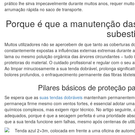
prático lhe sirva impecavelmente durante muitos anos, requer mui
arrumação rápida no saco de transporte.
Porque é que a manutenção das
subest
Muitos utilizadores não se apercebem de que tanto as coberturas do
constantemente expostas a influências externas extremas durante a
lama ou mesmo poluição orgânica das árvores circundantes – tudo
protetoras do material. O cuidado profissional e regular com o seu a
Ao limpar minuciosamente a sua tenda dobrável, prolonga significat
bolores profundos, o enfraquecimento permanente das fibras têxteis 
Pilares básicos de proteção p
Se espera que as
suas tendas dobráveis
mantenham permanentement
permaneça firme mesmo com ventos fortes, é essencial adotar uma r
químicos complexos, mas exigem rigor técnico. No artigo seguinte
adequados, porque é que a secagem perfeita é uma prioridade abso
que a sua tenda funcione sem falhas, mesmo após centenas de util