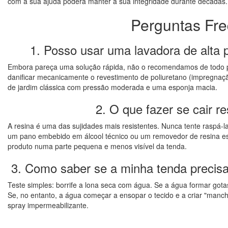
com a sua ajuda poderá manter a sua integridade durante décadas.
Perguntas Fre
1. Posso usar uma lavadora de alta pr
Embora pareça uma solução rápida, não o recomendamos de todo p
danificar mecanicamente o revestimento de poliuretano (impregnação
de jardim clássica com pressão moderada e uma esponja macia.
2. O que fazer se cair r
A resina é uma das sujidades mais resistentes. Nunca tente raspá-la
um pano embebido em álcool técnico ou um removedor de resina esp
produto numa parte pequena e menos visível da tenda.
3. Como saber se a minha tenda preci
Teste simples: borrife a lona seca com água. Se a água formar gota
Se, no entanto, a água começar a ensopar o tecido e a criar "manc
spray impermeabilizante.