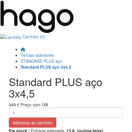
Carrinho
(0)
Tendas dobráveis
STANDARD PLUS aço
Standard PLUS aço 3x4,5
Standard PLUS aço
3x4,5
449 €
Preço com IVA
Adicionar ao carrinho
Em stock
| Entrega estimada:
13.8. (quinta-feira)