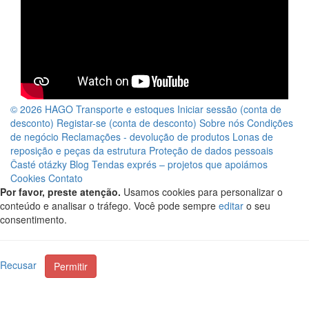
© 2026 HAGO
Transporte e estoques
Iniciar sessão (conta de
desconto)
Registar-se (conta de desconto)
Sobre nós
Condições
de negócio
Reclamações - devolução de produtos
Lonas de
reposição e peças da estrutura
Proteção de dados pessoais
Časté otázky
Blog
Tendas exprés – projetos que apoiámos
Cookies
Contato
Por favor, preste atenção.
Usamos cookies para personalizar o
conteúdo e analisar o tráfego. Você pode sempre
editar
o seu
consentimento.
Recusar
Permitir