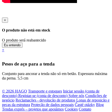
×
O produto não está em stock
O produto será reabastecido
Eu entendo
×
Pesos de aço para a tenda
Conjunto para ancorar a tenda não só em betão. Espessura máxima
da perna. 5,5 cm
© 2026 HAGO
Transporte e estoques
Iniciar sessão (conta de
desconto)
Registar-se (conta de desconto)
Sobre nós
Condições de
negócio
Reclamações - devolução de produtos
Lonas de reposição e
peças da estrutura
Proteção de dados pessoais
Časté otázky
Blog
Tendas exprés – projetos que apoiámos
Cookies
Contato